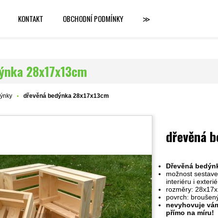
KONTAKT
OBCHODNÍ PODMÍNKY
≫
dýnka 28x17x13cm
ýnky
dřevěná bedýnka 28x17x13cm
dřevěná 
Dřevěná bedýn
možnost sestaven
interiéru i exteri
rozměry: 28x17
povrch: broušen
nevyhovuje vám
přímo na míru!