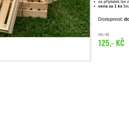
za příplatek lze
cena za 1 ks
bez
Dostupnost:
do
135,- KČ
125,- KČ