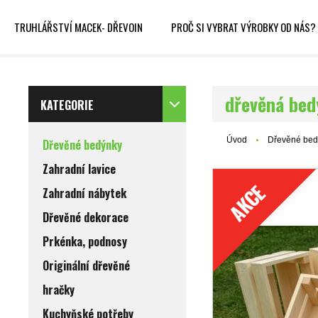
TRUHLÁŘSTVÍ MACEK- DŘEVOIN
PROČ SI VYBRAT VÝROBKY OD NÁS?
dřevěná be
KATEGORIE
Úvod
Dřevěné bed
Dřevěné bedýnky
Zahradní lavice
AKCE
Zahradní nábytek
Dřevěné dekorace
Prkénka, podnosy
Originální dřevěné
hračky
Kuchyňské potřeby