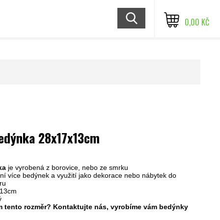
0,00 KČ
bedýnka 28x17x13cm
ka
je vyrobená z borovice, nebo ze smrku
í více bedýnek a využití jako dekorace nebo nábytek do
éru
x13cm
ý
 tento rozměr? Kontaktujte nás, vyrobíme vám bedýnky