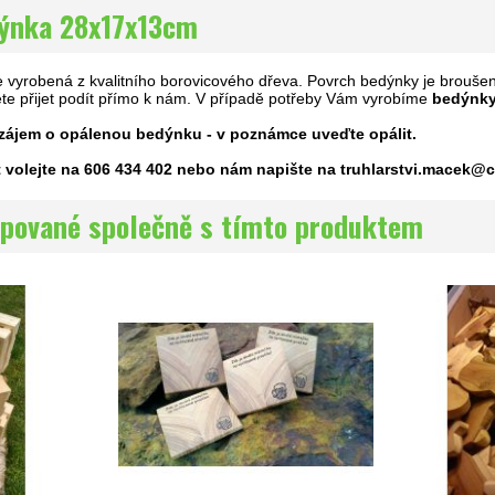
dýnka 28x17x13cm
e vyrobená z kvalitního borovicového dřeva. Povrch bedýnky je brouše
e přijet podít přímo k nám. V případě potřeby Vám vyrobíme
bedýnky
 zájem o opálenou bedýnku - v poznámce uveďte opálit.
t volejte na 606 434 402 nebo nám napište na truhlarstvi.macek@
pované společně s tímto produktem