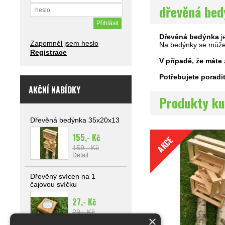
dřevěná be
Dřevěná bedýnka
j
Zapomněl jsem heslo
Na bedýnky se můžet
Registrace
V případě, že máte
Potřebujete poradi
AKČNÍ NABÍDKY
Produkty ku
Dřevěná bedýnka 35x20x13
155,- Kč
AKCE
159,- Kč
Detail
Dřevěný svícen na 1
čajovou svíčku
27,- Kč
29,- Kč
×
Detail