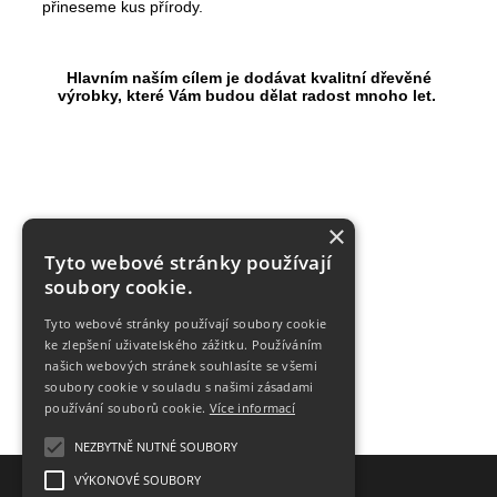
přineseme kus přírody.
Hlavním naším cílem je dodávat kvalitní dřevěné
výrobky, které Vám budou dělat radost mnoho let.
×
Tyto webové stránky používají
soubory cookie.
Tyto webové stránky používají soubory cookie
ke zlepšení uživatelského zážitku. Používáním
našich webových stránek souhlasíte se všemi
soubory cookie v souladu s našimi zásadami
používání souborů cookie.
Více informací
NEZBYTNĚ NUTNÉ SOUBORY
VÝKONOVÉ SOUBORY