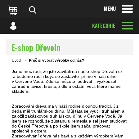
MENU
KATEGORIE
E-shop DřevoIn
Úvod
Proč si vybrat výrobky od nás?
Jsme moc rádi, že jste zavítali na náš e-shop DřevoIn.cz
a budeme rádi i když se zastavíte přímo v naší dílně
v Červené Vodě. Zde se můžete podívat i vyzkoušet
zahradní lavice, křesla, židle a ostatní věci, které máme
skladem.
Zpracování dřeva má v naší rodině dlouhou tradici. Již
děda měl truhlářskou dílnu. Můj táta se vyučil truhlářem a
založil zakázkovou truhlářskou dílnu v Červené Vodě. Já
jsem se rozhodl, že zůstanu u řemesla a šel jsem studovat
do České Třebové a po škole jsem začal pracovat
společně s otcem.
Zpracovávání dřeva nás baví a s každým výrobkem Vám