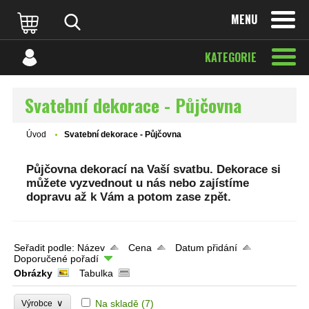
MENU
KATEGORIE
Svatební dekorace - Půjčovna
Úvod
Svatební dekorace - Půjčovna
Půjčovna dekorací na Vaší svatbu. Dekorace si
můžete vyzvednout u nás nebo zajístíme
dopravu až k Vám a potom zase zpět.
Seřadit podle:
Název
Cena
Datum přidání
Doporučené pořadí
Obrázky
Tabulka
∨
Na skladě
(7)
Výrobce