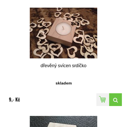
dřevěný svícen srdíčko
skladem
9,- Kč