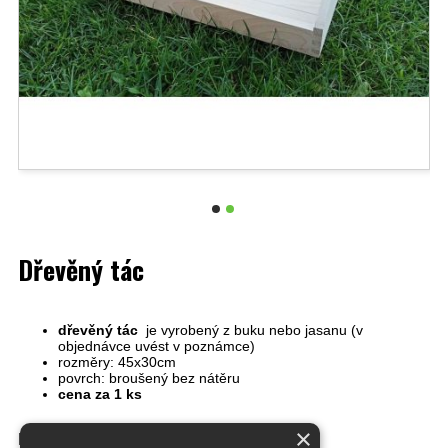
Dřevěný tác
dřevěný tác
je vyrobený z buku nebo jasanu (v
objednávce uvést v poznámce)
rozměry: 45x30cm
povrch: broušený bez nátěru
cena za 1 ks
×
Dostupnost:
skladem