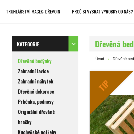
TRUHLÁŘSTVÍ MACEK- DŘEVOIN
PROČ SI VYBRAT VÝROBKY OD NÁS?
Dřevěná be
KATEGORIE
Úvod
Dřevěné bed
Dřevěné bedýnky
Zahradní lavice
TIP
Zahradní nábytek
Dřevěné dekorace
Prkénka, podnosy
Originální dřevěné
hračky
Kuchyňské potřeby