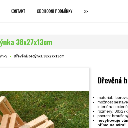
KONTAKT
OBCHODNÍ PODMÍNKY
≫
dýnka 38x27x13cm
ýnky
Dřevěná bedýnka 38x27x13cm
Dřevěná 
materiál: borovi
možnost sestaven
interiéru i exteri
rozměry:
38x27
povrch: broušen
nevyhovuje vám
přímo na míru!