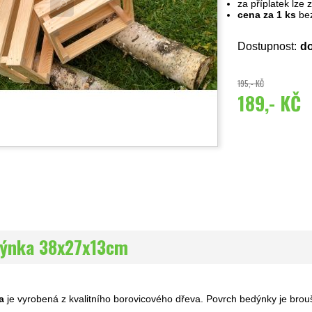
za příplatek lze
cena za 1 ks
bez
Dostupnost:
do
195,- KČ
189,- KČ
dýnka 38x27x13cm
a
je vyrobená z kvalitního borovicového dřeva. Povrch bedýnky je brou