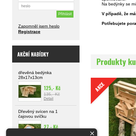
Na bedýnky se mů
V případě, že m
Potřebujete por
Zapomněl jsem heslo
Registrace
AKČNÍ NABÍDKY
Produkty ku
dřevěná bedýnka
28x17x13cm
AKCE
125,- Kč
135,- Kč
Detail
Dřevěný svícen na 1
čajovou svíčku
27,- Kč
×
29,- Kč