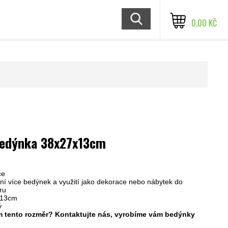
0,00 KČ
bedýnka 38x27x13cm
ce
í více bedýnek a využití jako dekorace nebo nábytek do
éru
x13cm
ý
 tento rozměr? Kontaktujte nás, vyrobíme vám bedýnky