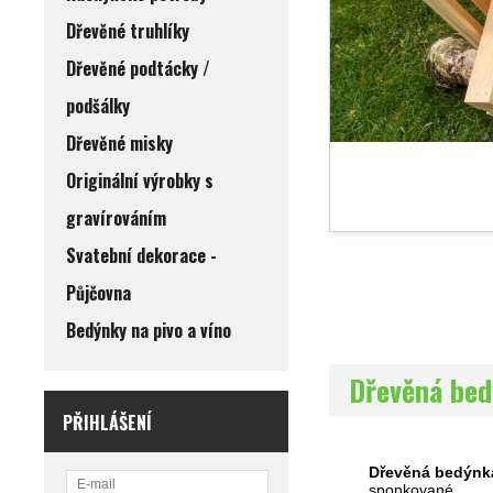
Dřevěné truhlíky
Dřevěné podtácky /
podšálky
Dřevěné misky
Originální výrobky s
gravírováním
Svatební dekorace -
Půjčovna
Bedýnky na pivo a víno
Dřevěná be
PŘIHLÁŠENÍ
Dřevěná bedýnk
sponkované.