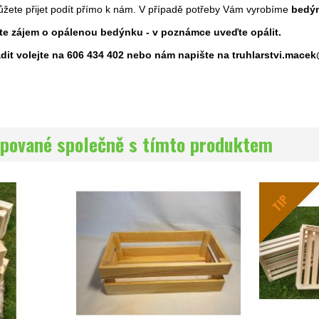
žete přijet podít přímo k nám. V případě potřeby Vám vyrobíme
bedýn
áte zájem o opálenou bedýnku - v poznámce uveďte opálit.
adit volejte na 606 434 402 nebo nám napište na truhlarstvi.mac
pované společně s tímto produktem
TIP