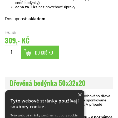
ceně bedýnky)
cena za 1 ks
bez povrchové úpravy
Dostupnost:
skladem
325,- KČ
309,- KČ
DO KOŠÍKU
Dřevěná bedýnka 50x32x20
×
Dřevěná bedýnka
je vyrobená z kvalitního borovicového dřeva.
Tyto webové stránky používají
Povrch bedýnky je broušen. Spoje jsou lepené a sponkované.
Na bedýnky se můžete přijet podít přímo k nám. V případě
soubory cookie.
potřeby Vám vyrobíme
bedýnky i na zakázku.
Tyto webové stránky používají soubory cookie
V případě, že máte zájem o opálenou bedýnku - v poznámce